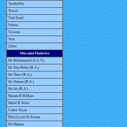
Tembellik
Tesvif
Tuli Emel
Vehim
Vesvese
Yeis
Zillet
Mücahid Önderler
Hz Muhammed (S.A.V.)
Hz Ebu Bekir (R.A.)
Hz Ömer (R.A.)
Hz Osman (R.A.)
Hz Ali (R.A.)
Haram B Milhan
Halid B Velid
Caferi Tayar
Ebu Eyyub El Ensari
Hz Hamza