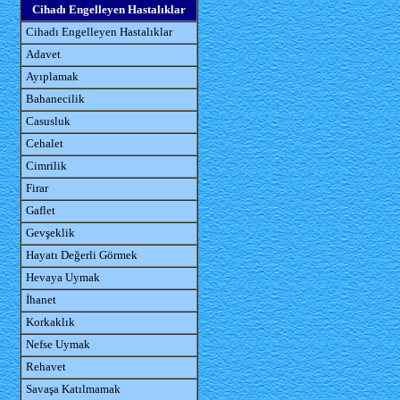
Cihadı Engelleyen Hastalıklar
Cihadı Engelleyen Hastalıklar
Adavet
Ayıplamak
Bahanecilik
Casusluk
Cehalet
Cimrilik
Firar
Gaflet
Gevşeklik
Hayatı Değerli Görmek
Hevaya Uymak
İhanet
Korkaklık
Nefse Uymak
Rehavet
Savaşa Katılmamak