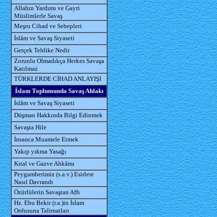
Allahın Yardımı ve Gayri
Müslimlerle Savaş
Meşru Cihad ve Sebepleri
İslâm ve Savaş Siyaseti
Gerçek Tehlike Nedir
Zorunlu Olmadıkça Herkes Savaşa
Katılmaz
TÜRKLERDE CİHAD ANLAYIŞI
İslam Toplumunda Savaş Ahlakı
İslâm ve Savaş Siyaseti
Düşman Hakkında Bilgi Edinmek
Savaşta Hile
İnsanca Muamele Etmek
Yakıp yıkma Yasağı
Kıtal ve Gazve Ahkâmı
Peygamberimiz (s.a.v.) Esirlere
Nasıl Davrandı
Özürlülerin Savaştan Affı
Hz. Ebu Bekir (r.a.)in İslam
Ordusuna Talimatları