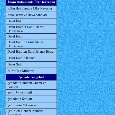
İslâm Hukukunda Ülke Kavramı
İslâm Hukukunda Ülke Kavramı
Kara Deniz ve Hava Sahaları
Darul İslâm
Darul İslamın Darul-Harbe
Dönüşmesi
Darul Harp
Darul Harbin Darul İslama
Dönüşmesi
Darul Harpten Darul İslama Hicret
Darul Harpte İkamet
Darus Sulh
Küfür Tek Millettir
Şehadet Ve Şehid
Şehadetin Anlamı Önemi ve
Fazileti
Şehid Olma İsteği
Şehadetin Şartları
Şehidlerin Yıkanması
Şehidlere Cenaze Namazı
Kılınması