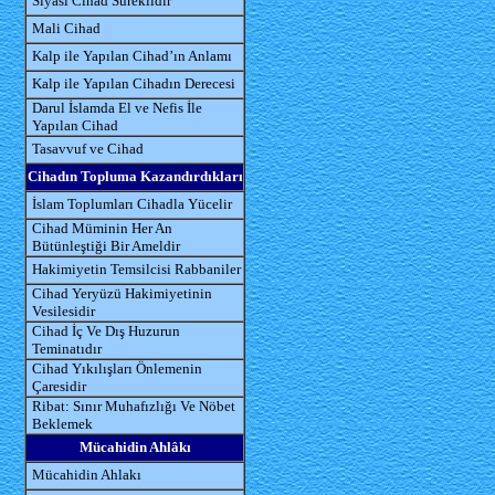
Siyasi Cihad Süreklidir
Mali Cihad
Kalp ile Yapılan Cihad’ın Anlamı
Kalp ile Yapılan Cihadın Derecesi
Darul İslamda El ve Nefis İle
Yapılan Cihad
Tasavvuf ve Cihad
Cihadın Topluma Kazandırdıkları
İslam Toplumları Cihadla Yücelir
Cihad Müminin Her An
Bütünleştiği Bir Ameldir
Hakimiyetin Temsilcisi Rabbaniler
Cihad Yeryüzü Hakimiyetinin
Vesilesidir
Cihad İç Ve Dış Huzurun
Teminatıdır
Cihad Yıkılışları Önlemenin
Çaresidir
Ribat: Sınır Muhafızlığı Ve Nöbet
Beklemek
Mücahidin Ahlâkı
Mücahidin Ahlakı