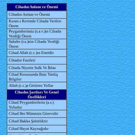
Cihadın Anlam ve Önemi
Cihadın Anlam ve Önemi
Kuran-ı Kerimde Cihada Verilen
Önem
Peygamberimiz (s.a.v.)in Cihada
Verdiği Önem
Sahabe (r.a.)nin Cihada Verdiği
Önem
Cihad Allah (c.c.)ın Emridir
Cihadın Fazileti
Cihada Niyette Sıdk Ve İhlas
Cihad Konusunda Bazı Yanlış
Bilgiler
Allah (c.c.)a Götüren Yollar
Cihadın Şartları Ve Genel
Özellikleri
Cihad Peygamberlerin (a.s.)
Yoludur
Cihad Her Müminin Görevidir
Cihad Hakka Şahitliktir
Cihad Hayat Kaynağıdır