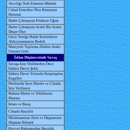
Atıcılığı Terk Etmenin Hükmü
Cihad Etmeden Ölen Kimsenin
Durumu
Harbe Çıkmayan Felakete Uğrar
Harbe Çıkmayan Acıklı Bir Azaba
Düçar Olur
Gücü Yettiği Halde Kötülükten
Alıkoymamanın Bedeli
Masiyetli Topluma Allahın Azabı
Umumi Gelir
İslâm Düşüncesinde Savaş
Savaşa İzin Verilmeden Önce
İslâm'a Davet Şekli
İslâm'a Davet Yolunda Karşılaşılan
Engeller
Medinede İnen Sûreler ve Cihada
İzin Verilmesi
Bakara Sûresi ve Tehlikenin
Manası
İslam ve Barış
Cihada Hazırlık
Müslümanları Dost ve Düşmanları
Düşman Bilmek
Kuvvet Bakımından Hazırlık