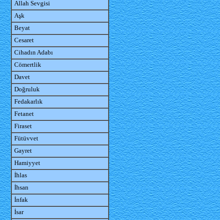
Allah Sevgisi
Aşk
Beyat
Cesaret
Cihadın Adabı
Cömertlik
Davet
Doğruluk
Fedakarlık
Fetanet
Firaset
Fütüvvet
Gayret
Hamiyyet
İhlas
İhsan
İnfak
İsar