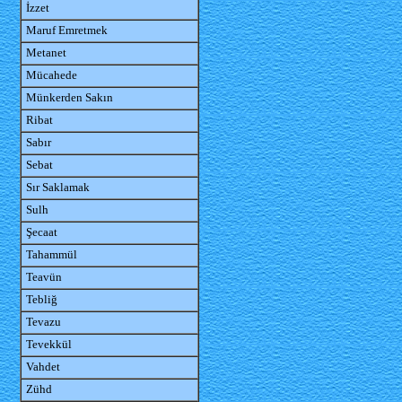
İzzet
Maruf Emretmek
Metanet
Mücahede
Münkerden Sakın
Ribat
Sabır
Sebat
Sır Saklamak
Sulh
Şecaat
Tahammül
Teavün
Tebliğ
Tevazu
Tevekkül
Vahdet
Zühd